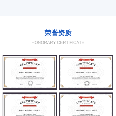
荣誉资质
HONORARY CERTIFICATE