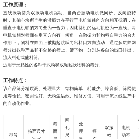
工作原理：
直线振动筛为双振动电机驱动。当两台振动电机做同步、反向旋转
时，其偏心块所产生的激振力在平行于电机轴线的方向相互抵消，在
垂直于电机轴的方向叠为一合力，因此筛机的运动轨迹为一直线。两
电机轴相对筛面在垂直方向有一倾角，在激振力和物料自重力的合力
作用下，物料在筛面上被抛起跳跃向出料口方向流动，通过多层筛网
筛分出数种产品和不合格的筛上、筛下物，分别从各自的出口排出，
流入料仓或盛料筒。
适用于无粘性的各种干式粉状或颗粒状物料的筛分。
工作特点：
该产品筛分精度高、处理量大、结构简单、耗能少、噪音低、筛网使
用寿命长、密封性好、无粉尘溢散、维修方便、可用于流水线生产中
的自动化作业。
网
筛
处
孔
双振
电机
筛面尺寸
面
理
振
型号
尺
幅
功率
(mm)
层
量
次